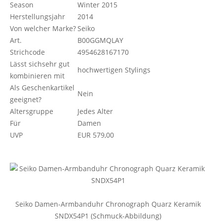
Season
Winter 2015
Herstellungsjahr
2014
Von welcher Marke?
Seiko
Art.
B00GGMQLAY
Strichcode
4954628167170
Lässt sichsehr gut
hochwertigen Stylings
kombinieren mit
Als Geschenkartikel
Nein
geeignet?
Altersgruppe
Jedes Alter
Für
Damen
UVP
EUR 579,00
Seiko Damen-Armbanduhr Chronograph Quarz Keramik
SNDX54P1 (Schmuck-Abbildung)