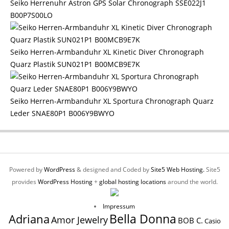
Seiko Herrenuhr Astron GPS Solar Chronograph SSE022J1
B00P7S00LO
Seiko Herren-Armbanduhr XL Kinetic Diver Chronograph
Quarz Plastik SUN021P1 B00MCB9E7K
Seiko Herren-Armbanduhr XL Sportura Chronograph Quarz
Leder SNAE80P1 B006Y9BWYO
Powered by
WordPress
& designed and Coded by
Site5 Web Hosting.
Site5
provides
WordPress Hosting
+
global hosting locations
around the world.
Impressum
Bella Donna
Adriana
Amor Jewelry
BOB C.
Casio