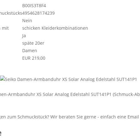
B00IS3T8F4
muckstücks
4954628174239
Nein
 mit
schicken Kleiderkombinationen
Ja
späte 20er
Damen
EUR 219,00
men-Armbanduhr XS Solar Analog Edelstahl SUT141P1 (Schmuck-Ab
e