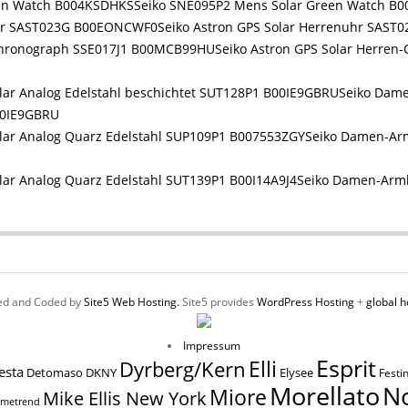
Seiko SNE095P2 Mens Solar Green Watch B
Seiko Astron GPS Solar Herrenuhr SAS
Seiko Astron GPS Solar Herren
Seiko Dame
00IE9GBRU
Seiko Damen-Ar
Seiko Damen-Armb
ed and Coded by
Site5 Web Hosting.
Site5 provides
WordPress Hosting
+
global h
Impressum
Esprit
Elli
Dyrberg/Kern
esta
Elysee
Detomaso
DKNY
Festi
N
Morellato
Miore
Mike Ellis New York
imetrend