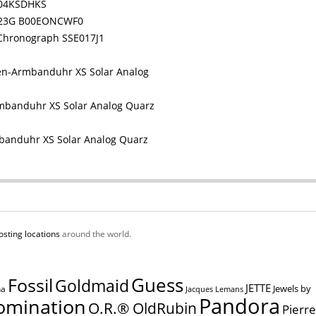
004KSDHKS
T023G B00EONCWF0
-Chronograph SSE017J1
n-Armbanduhr XS Solar Analog
mbanduhr XS Solar Analog Quarz
anduhr XS Solar Analog Quarz
osting locations
around the world.
Guess
Fossil
Goldmaid
JETTE
Jewels by
na
Jacques Lemans
Pandora
omination
O.R.® OldRubin
Pierre