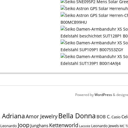
B00MCB99HU
Edelstahl beschichtet SUT128P1 B
Edelstahl SUP109P1 B007553ZGY
Edelstahl SUT139P1 B00I14A9J4
Powered by
WordPress
& design
Bella Donna
Adriana
Amor Jewelry
BOB C.
Cel
Casio
Joop
Kettenworld
Junghans
Leonardo
Leonardo Jewels
MC T
Lacoste