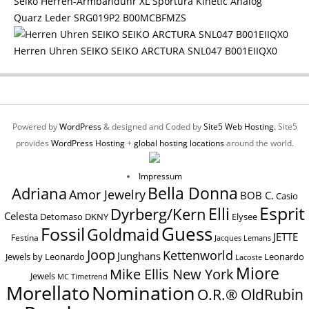
Seiko Herren-Armbanduhr XL Sportura Kinetic Analog
Quarz Leder SRG019P2 B00MCBFMZS
Herren Uhren SEIKO SEIKO ARCTURA SNL047 B001EIIQX0
Powered by
WordPress
& designed and Coded by
Site5 Web Hosting.
Site5
provides
WordPress Hosting
+
global hosting locations
around the world.
Impressum
Bella Donna
Adriana
Amor Jewelry
BOB C.
Casio
Esprit
Elli
Dyrberg/Kern
Celesta
Elysee
Detomaso
DKNY
Guess
Fossil
Goldmaid
JETTE
Festina
Jacques Lemans
Joop
Kettenworld
Junghans
Jewels by Leonardo
Leonardo
Lacoste
Miore
Mike Ellis New York
Jewels
MC Timetrend
Nomination
Morellato
O.R.® OldRubin