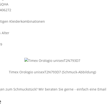
GQHA
406272
tigen Kleiderkombinationen
s Alter
99
Timex Orologio unisexT2N793D7 (Schmuck-Abbildung)
e