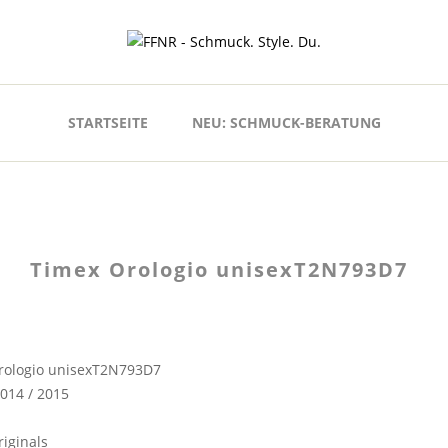
STARTSEITE
NEU: SCHMUCK-BERATUNG
Timex Orologio unisexT2N793D7
rologio unisexT2N793D7
014 / 2015
iginals