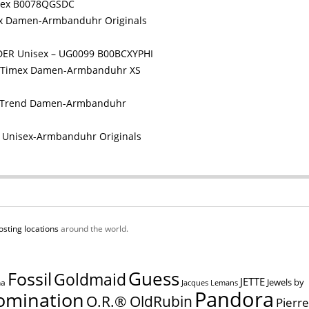
isex B0078QGSDC
x Damen-Armbanduhr Originals
ER Unisex – UG0099 B00BCXYPHI
Timex Damen-Armbanduhr XS
x Trend Damen-Armbanduhr
 Unisex-Armbanduhr Originals
osting locations
around the world.
Guess
Fossil
Goldmaid
JETTE
Jewels by
na
Jacques Lemans
Pandora
omination
O.R.® OldRubin
Pierre