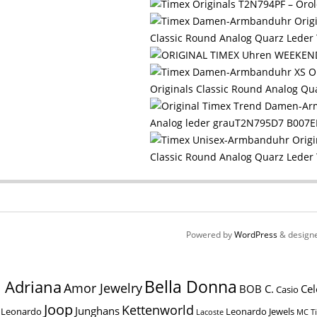
Classic Round Analog Quarz Lede
Originals Classic Round Analog 
Analog leder grauT2N795D7 B007
Classic Round Analog Quarz Lede
Powered by
WordPress
& design
Bella Donna
Adriana
Amor Jewelry
BOB C.
Cel
Casio
Joop
Kettenworld
Junghans
Leonardo
Leonardo Jewels
MC T
Lacoste