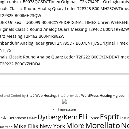
Timex Originals T2N794PF – Orologio un
Time
r T2P325 B00IMH23QW
ORIGINAL TIMEX Uhren WEEKEND
Quarz Messing T2P462 B00N1R98ZW
Original Time
ENHJ7S
Timex
r T2P222 B00CYZNDDA
ed and Coded by
Site5 Web Hosting.
Site5 provides
WordPress Hosting
+
global h
Impressum
Esprit
Elli
Dyrberg/Kern
esta
Elysee
Detomaso
DKNY
Festi
N
Morellato
Miore
Mike Ellis New York
imetrend