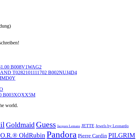
dung)
6.031.00 B008V1WAG2
AND T0282101111702 B002NUJ4D4
QMMD0Y
9O
700 B003XQXX5M
he world.
Guess
il
Goldmaid
JETTE
Jewels by Leonardo
Jacques Lemans
Pandora
O.R.® OldRubin
PILGRIM
Pierre Cardin