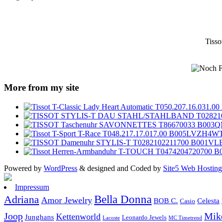
Tiss
More from my site
Powered by
WordPress
& designed and Coded by
Site5 Web Hosting
Impressum
Bella Donna
Adriana
Amor Jewelry
Celesta
BOB C.
Casio
Joop
Mike
Kettenworld
Junghans
Leonardo Jewels
MC Timetrend
Lacoste