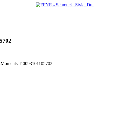
5702
T-Moments T 0093101105702