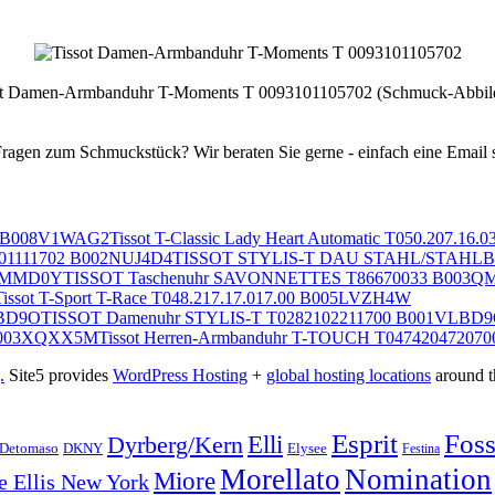
ot Damen-Armbanduhr T-Moments T 0093101105702 (Schmuck-Abbil
Tissot T-Classic Lady Heart Automatic T050.207.1
TISSOT STYLIS-T DAU STAHL/STAHLB
TISSOT Taschenuhr SAVONNETTES T86670033 B003
Tissot T-Sport T-Race T048.217.17.017.00 B005LVZH4W
TISSOT Damenuhr STYLIS-T T0282102211700 B001VLBD
Tissot Herren-Armbanduhr T-TOUCH T0474204720
.
Site5 provides
WordPress Hosting
+
global hosting locations
around t
Esprit
Foss
Elli
Dyrberg/Kern
Elysee
Detomaso
DKNY
Festina
Morellato
Nomination
Miore
 Ellis New York