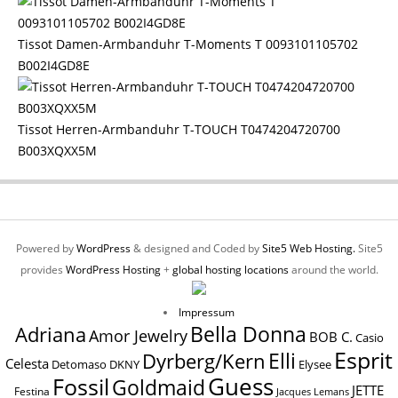
Tissot Damen-Armbanduhr T-Moments T 0093101105702
B002I4GD8E
Tissot Herren-Armbanduhr T-TOUCH T0474204720700
B003XQXX5M
Powered by
WordPress
& designed and Coded by
Site5 Web Hosting.
Site5
provides
WordPress Hosting
+
global hosting locations
around the world.
Impressum
Bella Donna
Adriana
Amor Jewelry
BOB C.
Casio
Esprit
Elli
Dyrberg/Kern
Celesta
Elysee
Detomaso
DKNY
Guess
Fossil
Goldmaid
JETTE
Festina
Jacques Lemans