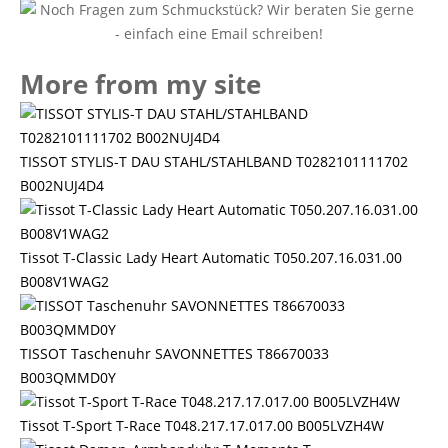
More from my site
TISSOT STYLIS-T DAU STAHL/STAHLBAND T0282101111702
B002NUJ4D4
Tissot T-Classic Lady Heart Automatic T050.207.16.031.00
B008V1WAG2
TISSOT Taschenuhr SAVONNETTES T86670033
B003QMMD0Y
Tissot T-Sport T-Race T048.217.17.017.00 B005LVZH4W