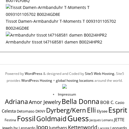
B001VLF0BQ
Tissot Damen-Armbanduhr T-Moments T 0093101105702
B002I4GD8E
Armbanduhr tissot t47168581 damen B002I4HPR2
Powered by
WordPress
& designed and Coded by
Site5 Web Hosting.
Site5
provides
WordPress Hosting
+
global hosting locations
around the world.
Impressum
Bella Donna
Adriana
Amor Jewelry
BOB C.
Casio
Esprit
Elli
Dyrberg/Kern
Celesta
Elysee
Detomaso
DKNY
Guess
Fossil
Goldmaid
JETTE
Festina
Jacques Lemans
Joop
Kettenworld
Junghans
Jewels by Leonardo
Leonardo
Lacoste