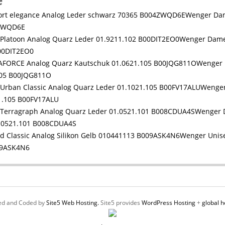
e
Wenger Dam
4ZWQD6E
Wenger Dame
B00DIT2EO0
Wenger
105 B00JQG811O
Wenge
21.105 B00FV17ALU
Wenger 
1.0521.101 B008CDUA4S
Wenger Unise
09ASK4N6
ed and Coded by
Site5 Web Hosting.
Site5 provides
WordPress Hosting
+
global h