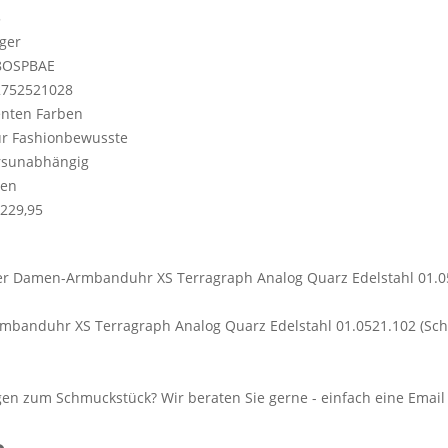
5
ger
8OSPBAE
2752521028
nten Farben
für Fashionbewusste
rsunabhängig
en
229,95
banduhr XS Terragraph Analog Quarz Edelstahl 01.0521.102 (Sc