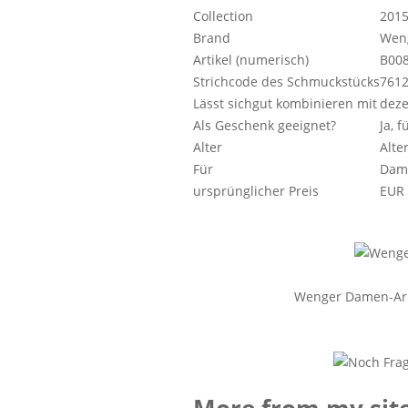
Collection
201
Brand
Wen
Artikel (numerisch)
B00
Strichcode des Schmuckstücks
761
Lässt sichgut kombinieren mit
deze
Als Geschenk geeignet?
Ja, 
Alter
Alte
Für
Dam
ursprünglicher Preis
EUR 
Wenger Damen-Arm